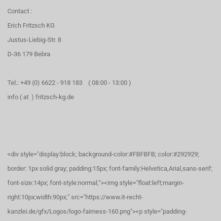
Contact :
Erich Fritzsch KG
Justus-Liebig-Str. 8
D-36 179 Bebra
Tel.: +49 (0) 6622 - 918 183 ( 08:00 - 13:00 )
info ( at ) fritzsch-kg.de
<div style="display:block; background-color:#FBFBFB; color:#292929;
border: 1px solid gray; padding:15px; font-family:Helvetica,Arial,sans-serif;
font-size:14px; font-style:normal;"><img style="float:left;margin-
right:10px;width:90px;" src="https://www.it-recht-
kanzlei.de/gfx/Logos/logo-fairness-160.png"><p style="padding-