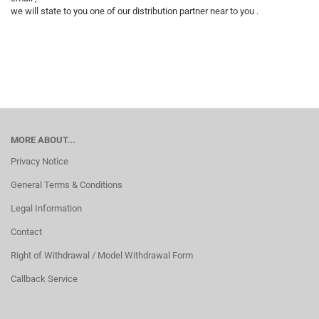
we will state to you one of our distribution partner near to you .
MORE ABOUT...
Privacy Notice
General Terms & Conditions
Legal Information
Contact
Right of Withdrawal / Model Withdrawal Form
Callback Service